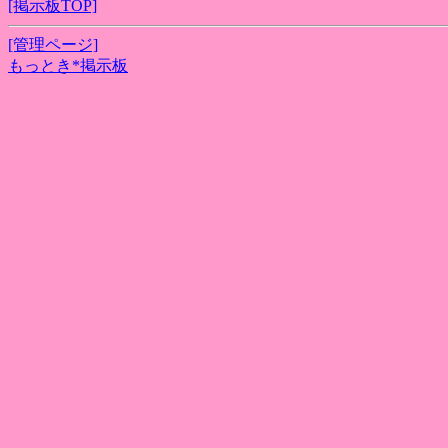
[掲示板TOP]
[管理ページ]
もっとき*掲示板