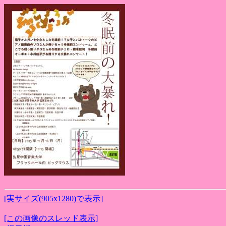
[実サイズ(905x1280)で表示]
[この画像のスレッド表示]