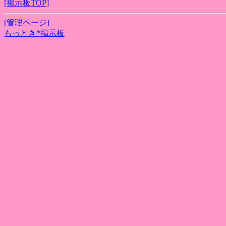
[掲示板TOP]
[管理ページ]
もっとき*掲示板