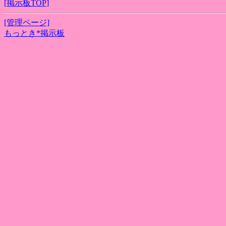
[掲示板TOP]
[管理ページ]
もっとき*掲示板