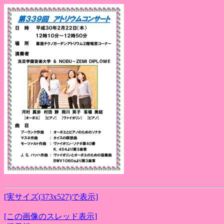
[実サイズ(373x527)で表示]
[この画像のスレッド表示]