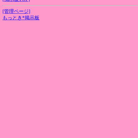
[管理ページ]
もっとき*掲示板