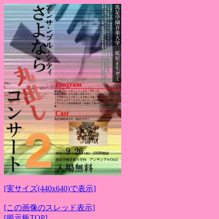
[実サイズ(440x640)で表示]
[この画像のスレッド表示]
[掲示板TOP]