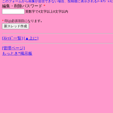
このフォームから画像が送信できない場合、投稿後に表示されるﾒｰﾙｱﾄﾞﾚ
編集・削除パスワード
*
英数字で4文字以上8文字以内
*
印は必須項目になります｡
[ｽﾚｯﾄﾞ一覧]
[▲上に]
[管理ページ]
もっとき*掲示板