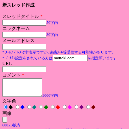
新スレッド作成
スレッドタイトル
*
50字内
ニックネーム
30字内
メールアドレス
* ﾒｰﾙｱﾄﾞﾚｽは非表示ですが､迷惑ﾒｰﾙ等受信する可能性があります｡
* ﾄﾞﾒｲﾝ設定をされている方は
を指定願います｡
URL
コメント
*
5000字内
文字色
◆
◆
◆
◆
◆
◆
◆
◆
画像
600kB以内