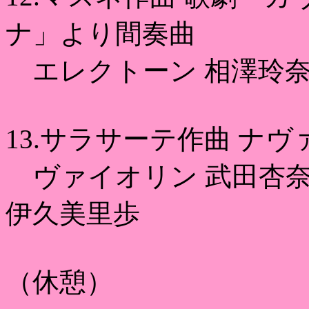
ナ」より間奏曲
エレクトーン 相澤玲
13.サラサーテ作曲 ナヴ
ヴァイオリン 武田杏奈
伊久美里歩
（休憩）