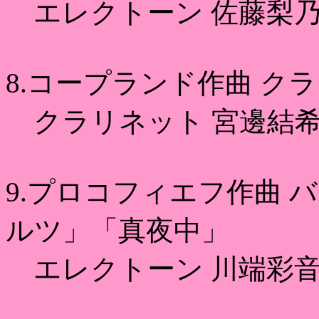
エレクトーン 佐藤梨
8.コープランド作曲 ク
クラリネット 宮邊結希
9.プロコフィエフ作曲
ルツ」「真夜中」
エレクトーン 川端彩