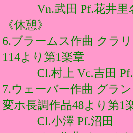
Vn.武田 Pf.花井里名（N
《休憩》
6.ブラームス作曲 クラ
114より第1楽章
Cl.村上 Vc.吉田 Pf
7.ウェーバー作曲 グラ
変ホ長調作品48より第1
Cl.小澤 Pf.沼田