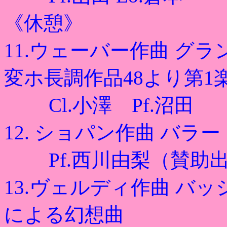
《休憩》
11.ウェーバー作曲 グ
変ホ長調作品48より第1
Cl.小澤 Pf.沼田
12. ショパン作曲 バラー
Pf.西川由梨（賛助
13.ヴェルディ作曲 バ
による幻想曲