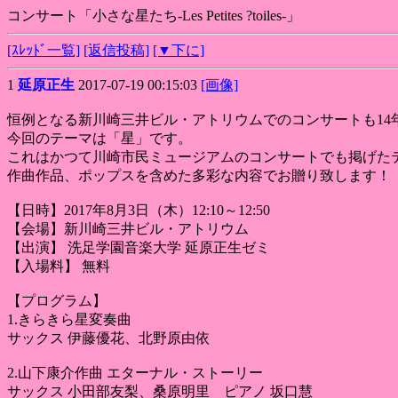
コンサート「小さな星たち-Les Petites ?toiles-」
[ｽﾚｯﾄﾞ一覧]
[返信投稿]
[▼下に]
1
延原正生
2017-07-19 00:15:03
[画像]
恒例となる新川崎三井ビル・アトリウムでのコンサートも14
今回のテーマは「星」です。
これはかつて川崎市民ミュージアムのコンサートでも掲げた
作曲作品、ポップスを含めた多彩な内容でお贈り致します！
【日時】2017年8月3日（木）12:10～12:50
【会場】新川崎三井ビル・アトリウム
【出演】 洗足学園音楽大学 延原正生ゼミ
【入場料】 無料
【プログラム】
1.きらきら星変奏曲
サックス 伊藤優花、北野原由依
2.山下康介作曲 エターナル・ストーリー
サックス 小田部友梨、桑原明里 ピアノ 坂口慧