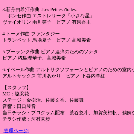
3.新舟由希江作曲 -Les Petites ?toiles-
ポンセ作曲 エストレリータ「小さな星」
ヴァイオリン 雨川笑子 ピアノ 有泉香里
4.トーメ作曲 ファンタジー
トランペット 馬場夏子 ピアノ 髙城美希
5.プーランク作曲 ピアノ連弾のためのソナタ
ピアノ 椛島理華子、髙城美希
6.イベール作曲 アルトサクソフォーンとピアノのための室内
アルトサックス 前川あかり ピアノ 下谷内李紅
【スタッフ】
MC：脇采花
ステージ：金樹治、佐藤文香、佐藤舞
音響：田口琴音
当日チラシ・プログラム配布：荒谷悠斗、加賀美柚帆、鵜飼
チラシ作成：河村真歩
[管理ページ]