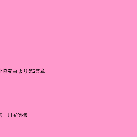
小協奏曲 より第2楽章
杏、川尻信徳