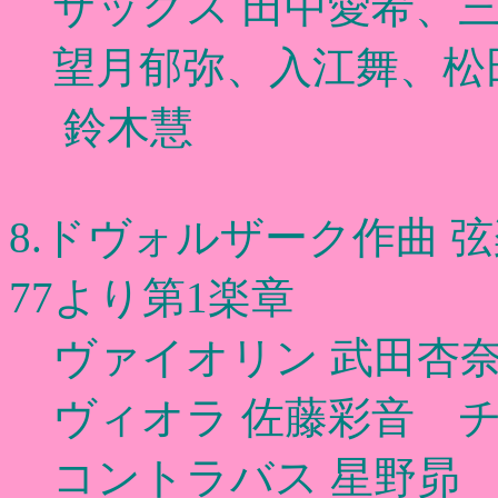
サックス 田中愛希、三
望月郁弥、入江舞、松
鈴木慧
8.ドヴォルザーク作曲 
77より第1楽章
ヴァイオリン 武田杏奈
ヴィオラ 佐藤彩音 チ
コントラバス 星野昴