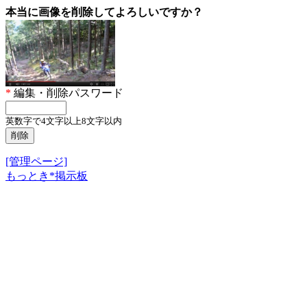
本当に画像を削除してよろしいですか？
*
編集・削除パスワード
英数字で4文字以上8文字以内
[管理ページ]
もっとき*掲示板