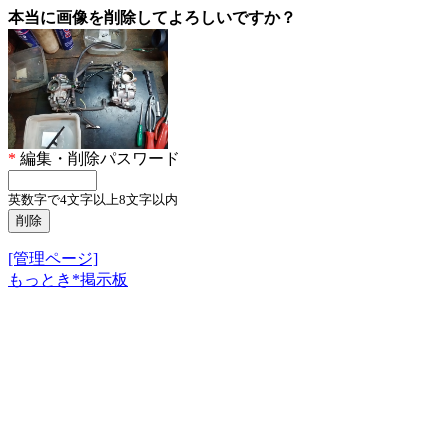
本当に画像を削除してよろしいですか？
*
編集・削除パスワード
英数字で4文字以上8文字以内
[管理ページ]
もっとき*掲示板