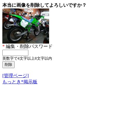
本当に画像を削除してよろしいですか？
*
編集・削除パスワード
英数字で4文字以上8文字以内
[管理ページ]
もっとき*掲示板