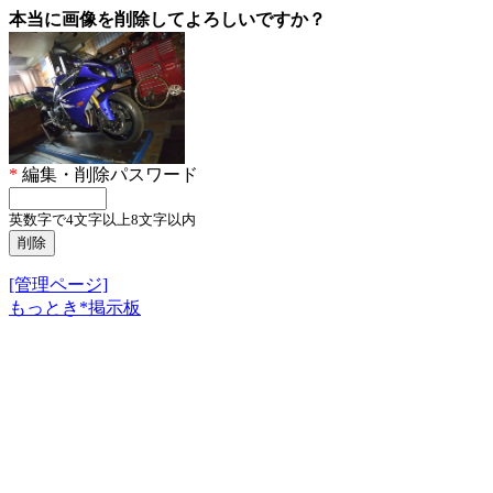
本当に画像を削除してよろしいですか？
*
編集・削除パスワード
英数字で4文字以上8文字以内
[管理ページ]
もっとき*掲示板