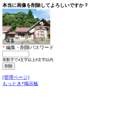
本当に画像を削除してよろしいですか？
*
編集・削除パスワード
英数字で4文字以上8文字以内
[管理ページ]
もっとき*掲示板