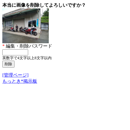
本当に画像を削除してよろしいですか？
*
編集・削除パスワード
英数字で4文字以上8文字以内
[管理ページ]
もっとき*掲示板