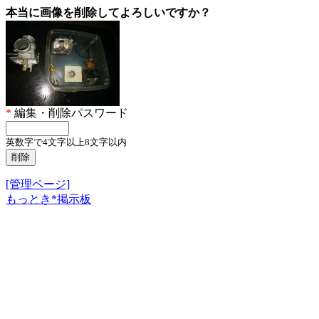
本当に画像を削除してよろしいですか？
*
編集・削除パスワード
英数字で4文字以上8文字以内
[管理ページ]
もっとき*掲示板