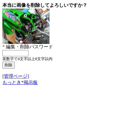
本当に画像を削除してよろしいですか？
*
編集・削除パスワード
英数字で4文字以上8文字以内
[管理ページ]
もっとき*掲示板