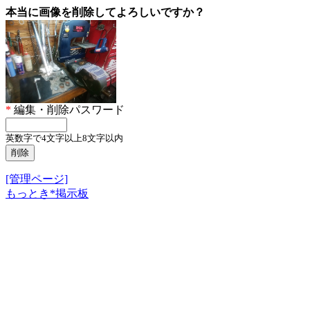
本当に画像を削除してよろしいですか？
*
編集・削除パスワード
英数字で4文字以上8文字以内
[管理ページ]
もっとき*掲示板