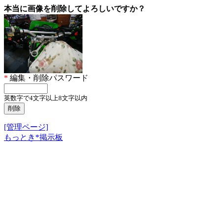
本当に画像を削除してよろしいですか？
*
編集・削除パスワード
英数字で4文字以上8文字以内
[管理ページ]
もっとき*掲示板