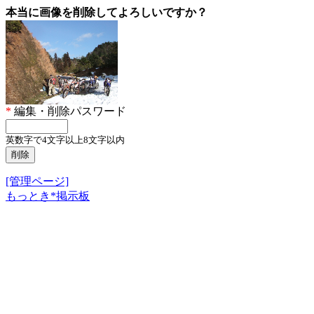
本当に画像を削除してよろしいですか？
*
編集・削除パスワード
英数字で4文字以上8文字以内
[管理ページ]
もっとき*掲示板