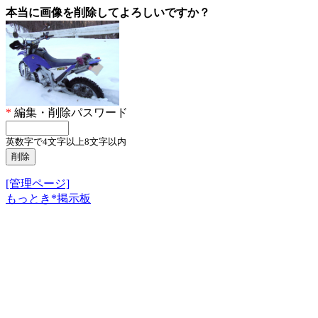
本当に画像を削除してよろしいですか？
*
編集・削除パスワード
英数字で4文字以上8文字以内
[管理ページ]
もっとき*掲示板