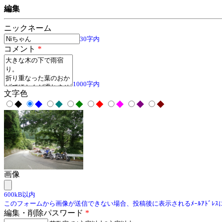
編集
ニックネーム
30字内
コメント
*
1000字内
文字色
◆
◆
◆
◆
◆
◆
◆
◆
画像
600kB以内
このフォームから画像が送信できない場合、投稿後に表示されるﾒｰﾙｱﾄﾞﾚ
編集・削除パスワード
*