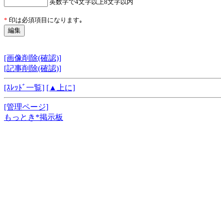
英数字で4文字以上8文字以内
*
印は必須項目になります｡
[画像削除(確認)]
[記事削除(確認)]
[ｽﾚｯﾄﾞ一覧]
[▲上に]
[管理ページ]
もっとき*掲示板