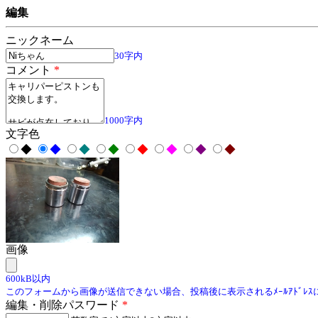
編集
ニックネーム
30字内
コメント
*
1000字内
文字色
◆
◆
◆
◆
◆
◆
◆
◆
画像
600kB以内
このフォームから画像が送信できない場合、投稿後に表示されるﾒｰﾙｱﾄﾞﾚ
編集・削除パスワード
*