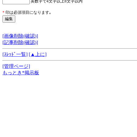
英数字で4文字以上8文字以内
*
印は必須項目になります｡
[画像削除(確認)]
[記事削除(確認)]
[ｽﾚｯﾄﾞ一覧]
[▲上に]
[管理ページ]
もっとき*掲示板