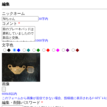
編集
ニックネーム
30字内
コメント
*
1000字内
文字色
◆
◆
◆
◆
◆
◆
◆
◆
画像
600kB以内
このフォームから画像が送信できない場合、投稿後に表示されるﾒｰﾙｱﾄﾞﾚ
編集・削除パスワード
*