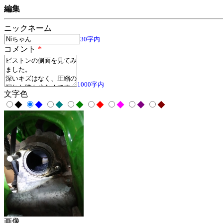
編集
ニックネーム
30字内
コメント
*
1000字内
文字色
◆
◆
◆
◆
◆
◆
◆
◆
画像