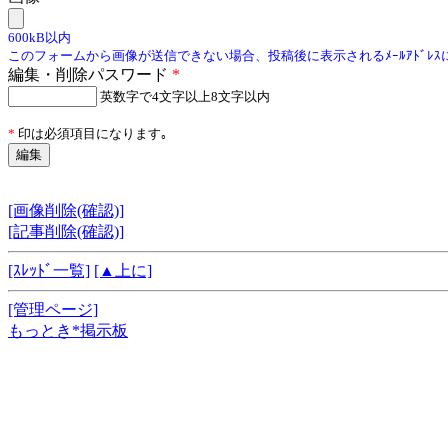
600kB以内
このフォームから画像が送信できない場合、投稿後に表示されるﾒｰﾙｱﾄﾞﾚ
編集・削除パスワード
*
英数字で4文字以上8文字以内
*
印は必須項目になります｡
[画像削除(確認)]
[記事削除(確認)]
[ｽﾚｯﾄﾞ一覧]
[▲上に]
[管理ページ]
もっとき*掲示板