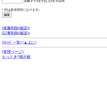
英数字で4文字以上8文字以内
*
印は必須項目になります｡
[画像削除(確認)]
[記事削除(確認)]
[ｽﾚｯﾄﾞ一覧]
[▲上に]
[管理ページ]
もっとき*掲示板