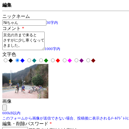
編集
ニックネーム
30字内
コメント
*
1000字内
文字色
◆
◆
◆
◆
◆
◆
◆
◆
画像
600kB以内
このフォームから画像が送信できない場合、投稿後に表示されるﾒｰﾙｱﾄﾞﾚ
編集・削除パスワード
*