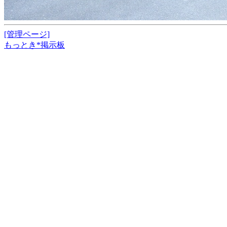
[管理ページ]
もっとき*掲示板