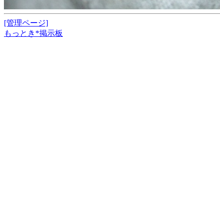
[管理ページ]
もっとき*掲示板