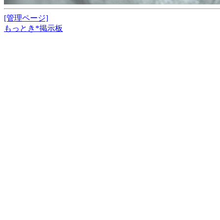
[管理ページ]
もっとき*掲示板