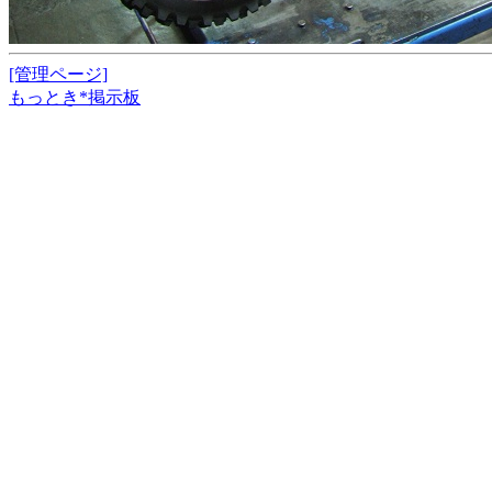
[管理ページ]
もっとき*掲示板