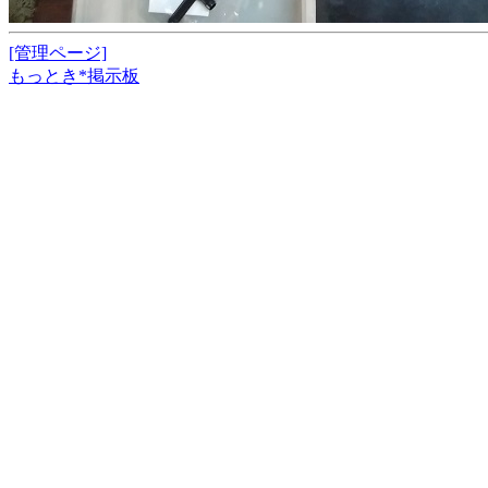
[管理ページ]
もっとき*掲示板