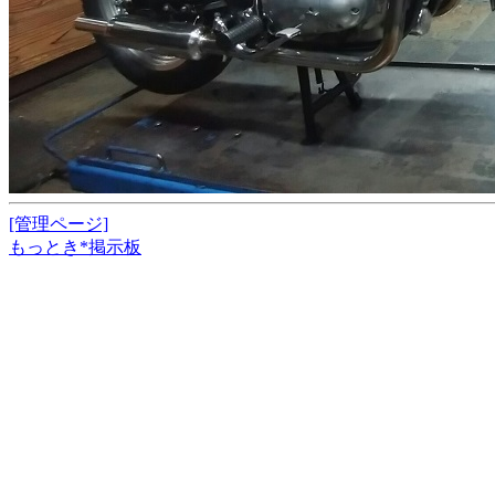
[管理ページ]
もっとき*掲示板