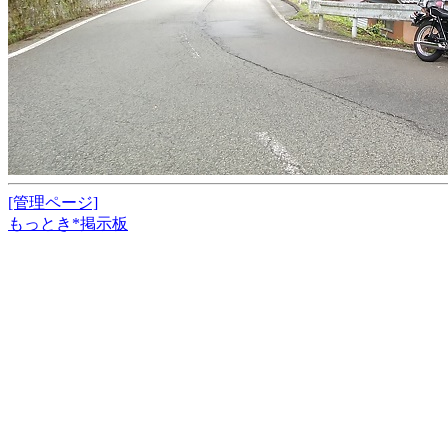
[管理ページ]
もっとき*掲示板