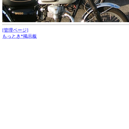
[管理ページ]
もっとき*掲示板