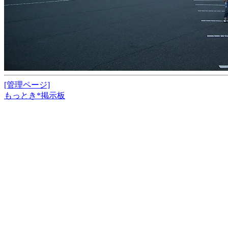
[管理ページ]
もっとき*掲示板