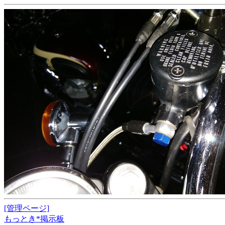
[管理ページ]
もっとき*掲示板