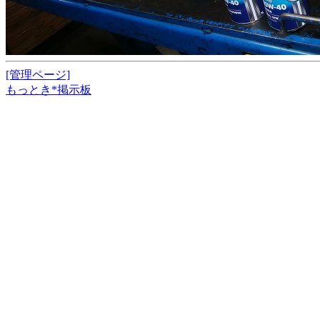
[管理ページ]
もっとき*掲示板