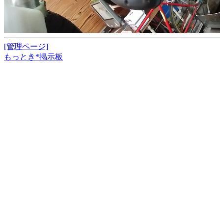
[管理ページ]
もっとき*掲示板