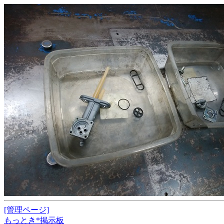
[管理ページ]
もっとき*掲示板