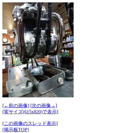
[←前の画像]
[次の画像→]
[実サイズ(615x820)で表示]
[この画像のスレッド表示]
[掲示板TOP]