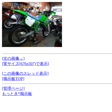
[次の画像→]
[実サイズ(676x507)で表示]
[この画像のスレッド表示]
[掲示板TOP]
[管理ページ]
もっとき*掲示板