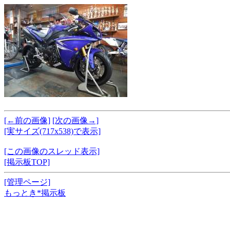
[←前の画像]
[次の画像→]
[実サイズ(717x538)で表示]
[この画像のスレッド表示]
[掲示板TOP]
[管理ページ]
もっとき*掲示板