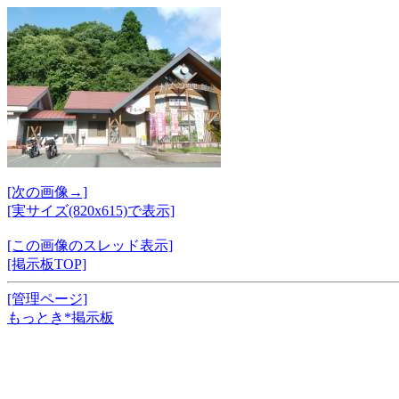
[次の画像→]
[実サイズ(820x615)で表示]
[この画像のスレッド表示]
[掲示板TOP]
[管理ページ]
もっとき*掲示板