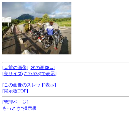
[←前の画像]
[次の画像→]
[実サイズ(717x538)で表示]
[この画像のスレッド表示]
[掲示板TOP]
[管理ページ]
もっとき*掲示板