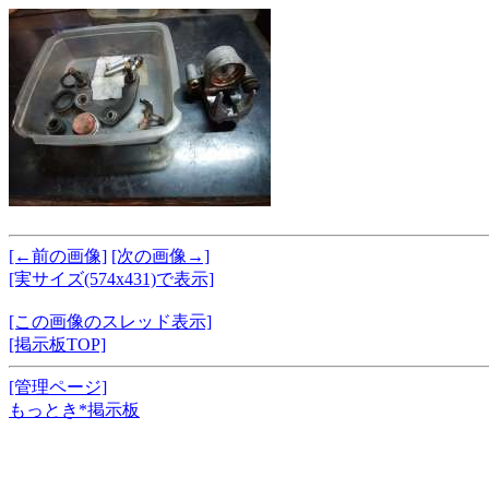
[←前の画像]
[次の画像→]
[実サイズ(574x431)で表示]
[この画像のスレッド表示]
[掲示板TOP]
[管理ページ]
もっとき*掲示板