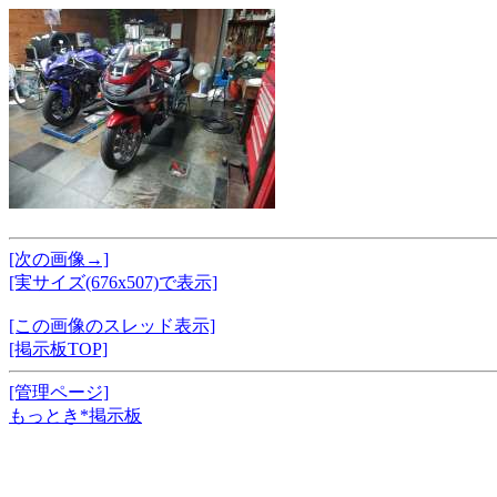
[次の画像→]
[実サイズ(676x507)で表示]
[この画像のスレッド表示]
[掲示板TOP]
[管理ページ]
もっとき*掲示板