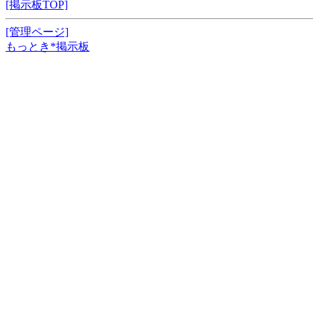
[掲示板TOP]
[管理ページ]
もっとき*掲示板