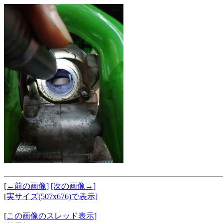
[←前の画像]
[次の画像→]
[実サイズ(507x676)で表示]
[この画像のスレッド表示]