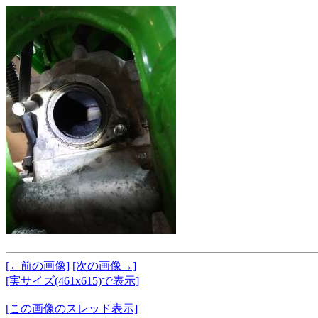
[←前の画像]
[次の画像→]
[実サイズ(461x615)で表示]
[この画像のスレッド表示]