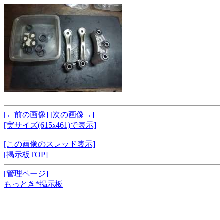
[←前の画像]
[次の画像→]
[実サイズ(615x461)で表示]
[この画像のスレッド表示]
[掲示板TOP]
[管理ページ]
もっとき*掲示板