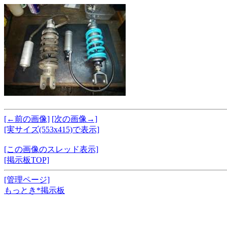
[←前の画像]
[次の画像→]
[実サイズ(553x415)で表示]
[この画像のスレッド表示]
[掲示板TOP]
[管理ページ]
もっとき*掲示板